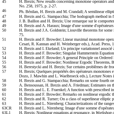
45
H. Brezis; New results concerning monotone operators and
No. 258, 1975, p. 2-27.
46
Ph. Bénilan, H. Brezis and M. Crandall; A semilinear ellipt
47
H. Brezis and G. Stampacchia; The hodograph method in flui
48
J. B. Baillon and H. Brezis; Une remarque sur le comport
49
H. Brezis and A. Haraux; Image d'une somme d'opérateurs m
50
H. Brezis and J.A. Goldstein; Liouville theorems for some
75.
51
H. Brezis and F. Browder; Linear maximal monotone operat
Cesari, R. Kannan and H. Weinberger eds.), Acad. Press, 1
52
H. Brezis and I. Ekeland; Un principe variationnel associé
53
H. Brezis and F. Browder; Singular Hammerstein Equatio
54
H. Brezis and F. Browder; A general Principle on Ordered
55
H. Brezis and F. Browder; Nonlinear Ergodic Theorems, B
56
H. Berestycki and H. Brezis; Sur certains problèmes de fron
57
H. Brezis; Quelques propriétés des opérateurs monotones et
Dozo, J. Mawhin and L. Waelbroeck eds.), Lecture Notes 
58
H. Brezis and G. Stampacchia; Remarks on some fourth orde
59
A. Bensoussan, H. Brezis and A. Friedman; Estimates on th
60
H. Brezis and L. E. Fraenkel; A function with prescribed ini
61
H. Brezis and F. Browder; Remarks on nonlinear ergodic t
62
H. Brezis and R. Turner; On a class of superlinear ellipt
63
H. Brezis and L. Nirenberg; Characterizations of the rang
63CR
H. Brezis and L. Nirenberg; Image d'une somme d'opérateur
63L1
H. Brezis; Nonlinear equations at resonance, in
Workshop on