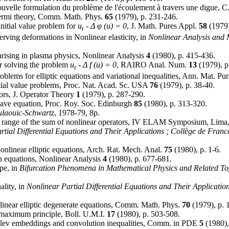
uvelle formulation du problème de l'écoulement à travers une digue, C
Fermi theory, Comm. Math. Phys.
65
(1979), p. 231-246.
initial value problem for
u
- Δ φ (u) = 0
, J. Math. Pures Appl.
58
(1979)
t
rving deformations in Nonlinear elasticity, in
Nonlinear Analysis and
rising in plasma physics, Nonlinear Analysis
4
(1980), p. 415-436.
r solving the problem
u
- Δ f (u) = 0
, RAIRO Anal. Num.
13
(1979), p
t
blems for elliptic equations and variational inequalities, Ann. Mat. Pu
itial value problems, Proc. Nat. Acad. Sc. USA
76
(1979), p. 38-40.
tors, J. Operator Theory
1
(1979), p. 287-290.
 wave equation, Proc. Roy. Soc. Edinburgh
85
(1980), p. 313-320.
ulaouic-Schwartz
,
1978-79, 8p.
the range of the sum of nonlinear operators, IV ELAM Symposium, Lima
tial Differential Equations and Their Applications ; Collège de France
nlinear elliptic equations, Arch. Rat. Mech. Anal.
75
(1980), p. 1-6.
n equations, Nonlinear Analysis
4
(1980), p. 677-681.
pe, in
Bifurcation Phenomena in Mathematical Physics and Related To
ality, in
Nonlinear Partial Differential Equations and Their Application
linear elliptic degenerate equations, Comm. Math. Phys.
70
(1979), p. 
g maximum principle, Boll. U.M.I.
17
(1980), p. 503-508.
bolev embeddings and convolution inequalities, Comm. in PDE
5
(1980),