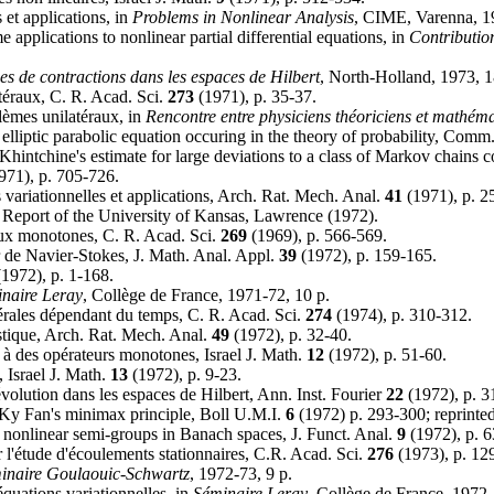
 et applications, in
Problems in Nonlinear Analysis
, CIME, Varenna, 19
applications to nonlinear partial differential equations, in
Contributio
 de contractions dans les espaces de Hilbert
, North-Holland, 1973, 1
atéraux, C. R. Acad. Sci.
273
(1971), p. 35-37.
lèmes unilatéraux, in
Rencontre entre physiciens théoriciens et mathéma
elliptic parabolic equation occuring in the theory of probability, Com
hintchine's estimate for large deviations to a class of Markov chains c
971), p. 705-726.
variationnelles et applications, Arch. Rat. Mech. Anal.
41
(1971), p. 2
, Report of the University of Kansas, Lawrence (1972).
aux monotones, C. R. Acad. Sci.
269
(1969), p. 566-569.
ur de Navier-Stokes, J. Math. Anal. Appl.
39
(1972), p. 159-165.
1972), p. 1-168.
naire Leray
, Collège de France, 1971-72, 10 p.
térales dépendant du temps, C. R. Acad. Sci.
274
(1974), p. 310-312.
astique, Arch. Rat. Mech. Anal.
49
(1972), p. 32-40.
 à des opérateurs monotones, Israel J. Math.
12
(1972), p. 51-60.
 Israel J. Math.
13
(1972), p. 9-23.
évolution dans les espaces de Hilbert, Ann. Inst. Fourier
22
(1972), p. 3
Ky Fan's minimax principle, Boll U.M.I.
6
(1972) p. 293-300; reprinte
nonlinear semi-groups in Banach spaces, J. Funct. Anal.
9
(1972), p. 6
'étude d'écoulements stationnaires, C.R. Acad. Sci.
276
(1973), p. 12
inaire Goulaouic-Schwartz
, 1972-73, 9 p.
équations variationnelles, in
Séminaire Leray
, Collège de France, 1972-