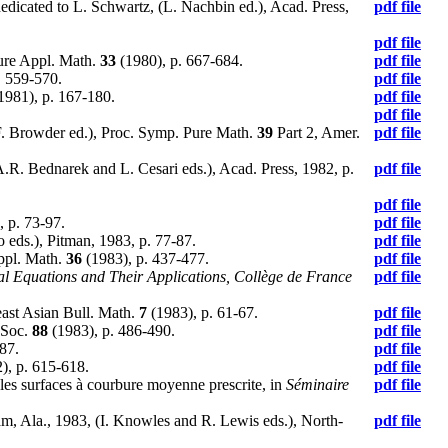
dedicated to L. Schwartz, (L. Nachbin ed.), Acad. Press,
pdf file
pdf file
Pure Appl. Math.
33
(1980), p. 667-684.
pdf file
. 559-570.
pdf file
1981), p. 167-180.
pdf file
pdf file
F. Browder ed.), Proc. Symp. Pure Math.
39
Part 2, Amer.
pdf file
(A.R. Bednarek and L. Cesari eds.), Acad. Press, 1982, p.
pdf file
pdf file
 p. 73-97.
pdf file
 eds.), Pitman, 1983, p. 77-87.
pdf file
Appl. Math.
36
(1983), p. 437-477.
pdf file
ial Equations and Their Applications, Collège de France
pdf file
east Asian Bull. Math.
7
(1983), p. 61-67.
pdf file
 Soc.
88
(1983), p. 486-490.
pdf file
87.
pdf file
), p. 615-618.
pdf file
 les surfaces à courbure moyenne prescrite, in
Séminaire
pdf file
m, Ala., 1983, (I. Knowles and R. Lewis eds.), North-
pdf file