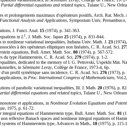
n
Partial differential equations and related topics
, Tulane U., New Orlean
res et prolongements maximaux d'opérateurs positifs, Arch. Rat. Mech.
Functional Analysis and Applications
, Symposium Univ. Pernambuco, Re
tions, J. Funct. Anal.
15
(1974), p. 341-363.
1
equations in
L
, J. Math. Soc. Japan
25
(1974), p. 831-844.
to nonlinear variational inequalities, Indiana Univ. Math. J.
23
(1974),
ssociées à des opérateurs elliptiques non linéaires, C. R. Acad. Sci.
27
stein equations, Bull. Amer. Math. Soc.
80
(1974), p. 567-572.
res du type Hammerstein, C. R. Acad. Sci.
279
(1974), p. 1-2.
nequalities, dedicated to the memory of I. G. Petrovski, Uspekhi Mat. 
ionnelles, in
Séminaire Leray
, Collège de France, 1973-4, 6p.
d'un profil symétrique sans incidence, C. R. Acad. Sci.
276
(1973), p.
applications, in
Proc. International Congress of Mathematicians
, Vol.
ions of parabolic variational inequalities, Ill. J. Math.
20
(1976), p. 82
artial differential equations and related topics
, Tulane U., New Orleans,
 monotone et applications, in
Nonlinear Evolution Equations and Potent
ue, 1975, p. 61-72.
r integral equations of Hammerstein type, Bull. Amer. Math. Soc.
81
(1
non reflexive Banach spaces and nonlinear integral equations of Hamm
nd systems of Hammerstein type, Advances in Math.,
18
(1975), p. 115-