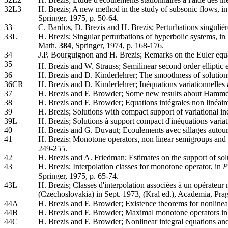
32L3
H. Brezis; A new method in the study of subsonic flows, i
Springer, 1975, p. 50-64.
33
C. Bardos, D. Brezis and H. Brezis; Perturbations singuliè
33L
H. Brezis; Singular perturbations of hyperbolic systems, in
Math.
384
, Springer, 1974, p. 168-176.
34
J.P. Bourguignon and H. Brezis; Remarks on the Euler equa
35
H. Brezis and W. Strauss; Semilinear second order elliptic 
36
H. Brezis and D. Kinderlehrer; The smoothness of solutions 
36CR
H. Brezis and D. Kinderlehrer; Inéquations variationnelles a
37
H. Brezis and F. Browder; Some new results about Hammer
38
H. Brezis and F. Browder; Equations intégrales non linéai
39
H. Brezis; Solutions with compact support of variational i
39L
H. Brezis; Solutions à support compact d'inéquations variat
40
H. Brezis and G. Duvaut; Ecoulements avec sillages autour 
41
H. Brezis; Monotone operators, non linear semigroups and 
249-255.
42
H. Brezis and A. Friedman; Estimates on the support of solut
43
H. Brezis; Interpolation classes for monotone operator, in
P
Springer, 1975, p. 65-74.
43L
H. Brezis; Classes d'interpolation associées à un opérateur
(Czechoslovakia) in Sept. 1973, (Kral ed.), Academia, Prag
44A
H. Brezis and F. Browder; Existence theorems for nonlinea
44B
H. Brezis and F. Browder; Maximal monotone operators in 
44C
H. Brezis and F. Browder; Nonlinear integral equations a