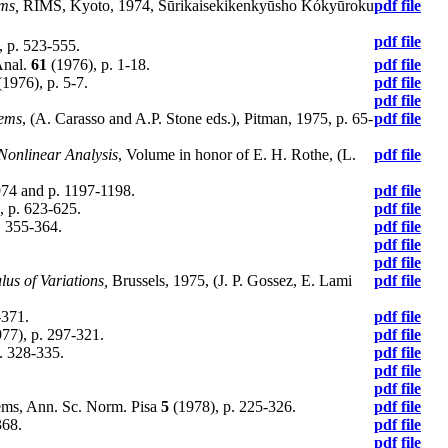
ms,
RIMS, Kyoto, 1974, Sūrikaisekikenkyūsho Kókyūroku
pdf file
pdf file
 p. 523-555.
Anal.
61
(1976), p. 1-18.
pdf file
1976), p. 5-7.
pdf file
pdf file
lems
, (A. Carasso and A.P. Stone eds.), Pitman, 1975, p. 65-
pdf file
Nonlinear Analysis
, Volume in honor of E. H. Rothe, (L.
pdf file
974 and p. 1197-1198.
pdf file
, p. 623-625.
pdf file
. 355-364.
pdf file
pdf file
pdf file
us of Variations,
Brussels, 1975, (J. P. Gossez, E. Lami
pdf file
-371.
pdf file
77), p. 297-321.
pdf file
. 328-335.
pdf file
pdf file
pdf file
lems, Ann. Sc. Norm. Pisa
5
(1978), p. 225-326.
pdf file
368.
pdf file
pdf file