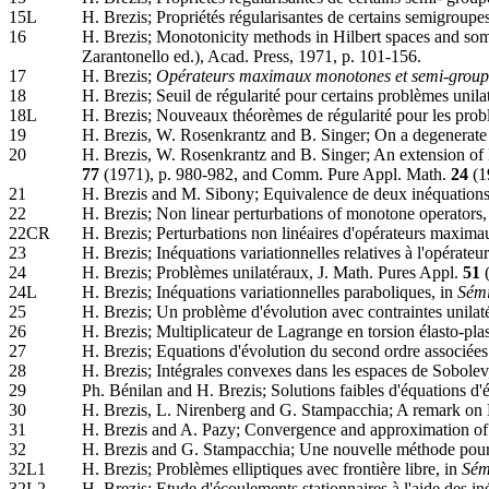
15L
H. Brezis; Propriétés régularisantes de certains semigroupes
16
H. Brezis; Monotonicity methods in Hilbert spaces and some 
Zarantonello ed.), Acad. Press, 1971, p. 101-156.
17
H. Brezis;
Opérateurs maximaux monotones et semi-groupes
18
H. Brezis; Seuil de régularité pour certains problèmes unil
18L
H. Brezis; Nouveaux théorèmes de régularité pour les prob
19
H. Brezis, W. Rosenkrantz and B. Singer; On a degenerate 
20
H. Brezis, W. Rosenkrantz and B. Singer; An extension of K
77
(1971), p. 980-982, and Comm. Pure Appl. Math.
24
(1
21
H. Brezis and M. Sibony; Equivalence de deux inéquations 
22
H. Brezis; Non linear perturbations of monotone operators
22CR
H. Brezis; Perturbations non linéaires d'opérateurs maxim
23
H. Brezis; Inéquations variationnelles relatives à l'opérate
24
H. Brezis; Problèmes unilatéraux, J. Math. Pures Appl.
51
(
24L
H. Brezis; Inéquations variationnelles paraboliques, in
Sémi
25
H. Brezis; Un problème d'évolution avec contraintes unila
26
H. Brezis; Multiplicateur de Lagrange en torsion élasto-pl
27
H. Brezis; Equations d'évolution du second ordre associées
28
H. Brezis; Intégrales convexes dans les espaces de Sobolev,
29
Ph. Bénilan and H. Brezis; Solutions faibles d'équations d'
30
H. Brezis, L. Nirenberg and G. Stampacchia; A remark on 
31
H. Brezis and A. Pazy; Convergence and approximation of 
32
H. Brezis and G. Stampacchia; Une nouvelle méthode pour l
32L1
H. Brezis; Problèmes elliptiques avec frontière libre, in
Sém
32L2
H. Brezis; Etude d'écoulements stationnaires à l'aide des in