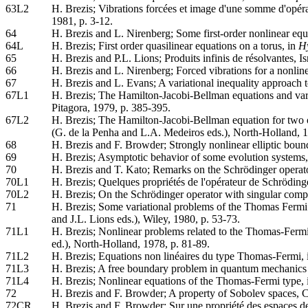
63L2
H. Brezis; Vibrations forcées et image d'une somme d'opéra
1981, p. 3-12.
64
H. Brezis and L. Nirenberg; Some first-order nonlinear e
64L
H. Brezis; First order quasilinear equations on a torus, in
Hy
65
H. Brezis and P.L. Lions; Produits infinis de résolvantes, I
66
H. Brezis and L. Nirenberg; Forced vibrations for a nonl
67
H. Brezis and L. Evans; A variational inequality approach t
67L1
H. Brezis; The Hamilton-Jacobi-Bellman equations and varia
Pitagora, 1979, p. 385-395.
67L2
H. Brezis; The Hamilton-Jacobi-Bellman equation for two op
(G. de la Penha and L.A. Medeiros eds.), North-Holland, 1
68
H. Brezis and F. Browder; Strongly nonlinear elliptic bou
69
H. Brezis; Asymptotic behavior of some evolution systems
70
H. Brezis and T. Kato; Remarks on the Schrödinger operato
70L1
H. Brezis; Quelques propriétés de l'opérateur de Schröding
70L2
H. Brezis; On the Schrödinger operator with singular co
71
H. Brezis; Some variational problems of the Thomas Fermi
and J.L. Lions eds.), Wiley, 1980, p. 53-73.
71L1
H. Brezis; Nonlinear problems related to the Thomas-Fermi
ed.), North-Holland, 1978, p. 81-89.
71L2
H. Brezis; Equations non linéaires du type Thomas-Fermi,
71L3
H. Brezis; A free boundary problem in quantum mechanics
71L4
H. Brezis; Nonlinear equations of the Thomas-Fermi type,
72
H. Brezis and F. Browder; A property of Sobolev spaces
72CR
H. Brezis and F. Browder; Sur une propriété des espaces d