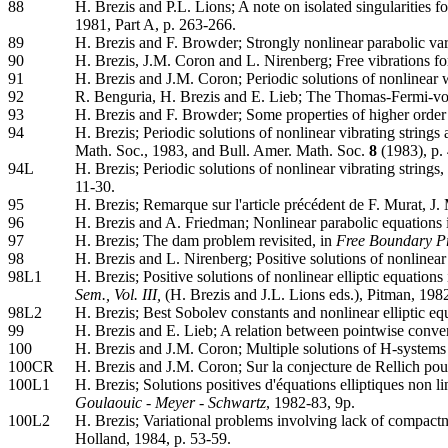
88
H. Brezis and P.L. Lions; A note on isolated singularities for
1981, Part A, p. 263-266.
89
H. Brezis and F. Browder; Strongly nonlinear parabolic var
90
H. Brezis, J.M. Coron and L. Nirenberg; Free vibrations 
91
H. Brezis and J.M. Coron; Periodic solutions of nonlinear
92
R. Benguria, H. Brezis and E. Lieb; The Thomas-Fermi-v
93
H. Brezis and F. Browder; Some properties of higher order
94
H. Brezis; Periodic solutions of nonlinear vibrating strings 
Math. Soc., 1983, and Bull. Amer. Math. Soc.
8
(1983), p.
94L
H. Brezis; Periodic solutions of nonlinear vibrating strings,
11-30.
95
H. Brezis; Remarque sur l'article précédent de F. Murat, J
96
H. Brezis and A. Friedman; Nonlinear parabolic equations i
97
H. Brezis; The dam problem revisited, in
Free Boundary P
98
H. Brezis and L. Nirenberg; Positive solutions of nonlinea
98L1
H. Brezis; Positive solutions of nonlinear elliptic equations
Sem., Vol. III,
(H. Brezis and J.L. Lions eds.), Pitman, 198
98L2
H. Brezis; Best Sobolev constants and nonlinear elliptic eq
99
H. Brezis and E. Lieb; A relation between pointwise conve
100
H. Brezis and J.M. Coron; Multiple solutions of H-system
100CR
H. Brezis and J.M. Coron; Sur la conjecture de Rellich pou
100L1
H. Brezis; Solutions positives d'équations elliptiques non 
Goulaouic - Meyer - Schwartz
, 1982-83, 9p.
100L2
H. Brezis; Variational problems involving lack of compactn
Holland, 1984, p. 53-59.