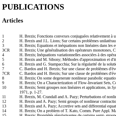
PUBLICATIONS
Articles
1
H. Brezis; Fonctions convexes conjuguées relativement à u
2
H. Brezis and J.L. Lions; Sur certains problèmes unilatéra
3
H. Brezis; Equations et inéquations non linéaires dans les e
3CR
H. Brezis; Une généralisation des opérateurs monotones, C
4
H. Brezis; Inéquations variationnelles associées à des opéra
5
H. Brezis and M. Sibony; Méthodes d'approximation et d'it
6
H. Brezis and G. Stampacchia; Sur la régularité de la soluti
7
C. Bardos and H. Brezis; Sur une classe de problèmes d'évo
7CR
C. Bardos and H. Brezis; Sur une classe de problèmes d'évo
8
H. Brezis; On some degenerate nonlinear parabolic equatio
9
H. Brezis; On a Characterization of Flow-Invariant Sets,
10
H. Brezis; Semi groupes non linéaires et applications, in
Sy
1971, p. 1-27.
11
H. Brezis, M. Crandall and A. Pazy; Perturbations of no
12
H. Brezis and A. Pazy; Semi groups of nonlinear contractio
13
H. Brezis and A. Pazy; Accretive sets and differential equa
14
H. Brezis; On a problem of T. Kato, Comm. Pure Appl. M
15
H. Brezis; Propriétés régularisantes de certains semi- group