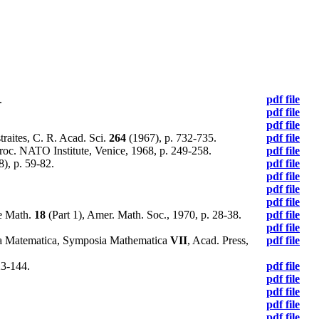
.
pdf file
pdf file
pdf file
traites, C. R. Acad. Sci.
264
(1967), p. 732-735.
pdf file
Proc. NATO Institute, Venice, 1968, p. 249-258.
pdf file
), p. 59-82.
pdf file
.
pdf file
pdf file
pdf file
e Math.
18
(Part 1), Amer. Math. Soc., 1970, p. 28-38.
pdf file
pdf file
lta Matematica, Symposia Mathematica
VII
, Acad. Press,
pdf file
23-144.
pdf file
pdf file
pdf file
pdf file
pdf file