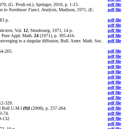
70, (G. Prodi ed.), Springer, 2010, p. 1-15.
pdf file
ns to Nonlinear Funct. Analysis
, Madison, 1971, (E.
pdf file
83 p.
pdf file
pdf file
ticiens
, Vol.
12
, Strasbourg, 1971, 14 p.
pdf file
m. Pure Appl. Math.
24
(1971), p. 395-416.
pdf file
onverging to a singular diffusion, Bull. Amer. Math. Soc.
pdf file
54-265.
pdf file
pdf file
pdf file
pdf file
pdf file
pdf file
pdf file
pdf file
pdf file
pdf file
12-329.
pdf file
d Boll U.M.I
(9)I
(2008), p. 257-264.
pdf file
3-74.
pdf file
9-132.
pdf file
pdf file
73, 10 p.
pdf file