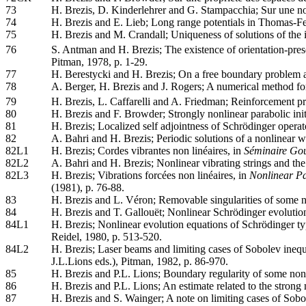
73
H. Brezis, D. Kinderlehrer and G. Stampacchia; Sur une no
74
H. Brezis and E. Lieb; Long range potentials in Thomas-
75
H. Brezis and M. Crandall; Uniqueness of solutions of the 
76
S. Antman and H. Brezis; The existence of orientation-prese
Pitman, 1978, p. 1-29.
77
H. Berestycki and H. Brezis; On a free boundary problem a
78
A. Berger, H. Brezis and J. Rogers; A numerical method fo
79
H. Brezis, L. Caffarelli and A. Friedman; Reinforcement pro
80
H. Brezis and F. Browder; Strongly nonlinear parabolic in
81
H. Brezis; Localized self adjointness of Schrödinger opera
82
A. Bahri and H. Brezis; Periodic solutions of a nonlinear
82L1
H. Brezis; Cordes vibrantes non linéaires, in
Séminaire Go
82L2
A. Bahri and H. Brezis; Nonlinear vibrating strings and 
82L3
H. Brezis; Vibrations forcées non linéaires, in
Nonlinear Par
(1981), p. 76-88.
83
H. Brezis and L. Véron; Removable singularities of some no
84
H. Brezis and T. Gallouët; Nonlinear Schrödinger evolutio
84L1
H. Brezis; Nonlinear evolution equations of Schrödinger ty
Reidel, 1980, p. 513-520.
84L2
H. Brezis; Laser beams and limiting cases of Sobolev inequ
J.L.Lions eds.), Pitman, 1982, p. 86-970.
85
H. Brezis and P.L. Lions; Boundary regularity of some non
86
H. Brezis and P.L. Lions; An estimate related to the stron
87
H. Brezis and S. Wainger; A note on limiting cases of So