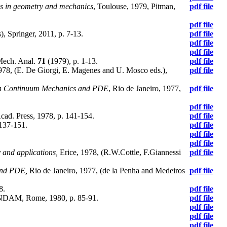
is in geometry and mechanics
, Toulouse, 1979, Pitman,
pdf file
pdf file
 Springer, 2011, p. 7-13.
pdf file
pdf file
pdf file
 Mech. Anal.
71
(1979), p. 1-13.
pdf file
978, (E. De Giorgi, E. Magenes and U. Mosco eds.),
pdf file
n Continuum Mechanics and PDE
, Rio de Janeiro, 1977,
pdf file
pdf file
cad. Press, 1978, p. 141-154.
pdf file
 137-151.
pdf file
pdf file
pdf file
y and applications,
Erice, 1978, (R.W.Cottle, F.Giannessi
pdf file
and PDE,
Rio de Janeiro, 1977, (de la Penha and Medeiros
pdf file
8.
pdf file
 INDAM, Rome, 1980, p. 85-91.
pdf file
pdf file
pdf file
pdf file