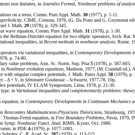
teurs non linéaires, in
Journées Fermat, Nonlinear problems of analys
quations on a torus, Comm. Pure Appl. Math.
30
(1977), p. 1-11.
perbolicity
, CIME, Cortona, 1976, (G. Da Prato and G. Geymonat eds),
srael J. Math.
29
(1978), p. 329-345.
inear wave equation, Comm. Pure Appl. Math.
31
(1978), p. 1-30.
o the Bellman-Dirichlet equation for two elliptic operators, Arch. Rat.
tional inequalities, in
Recent methods in nonlinear analysis
, Rome, 1
erators via variational inequalities, in
Contemporary Developments i
978, p. 74-80.
ndary value problems, Ann. Sc. Norm. Sup. Pisa
5
(1978), p. 587-603.
, in
Nonlinear evolution equations,
Madison, 1977, (M. Crandall ed.), A
r with singular complex potentials, J. Math. Pures Appl.
58
(1979), p.
er - Δ +
V
, in
Séminaire Goulaouic - Schwartz
, 1977-78, 10p.
mplex potentials, IV ELAM Symposium, Lima, 1978, p. 21-30.
 type, in
Variational inequalities and complementarity problems: theor
 equation, in
Contemporary Developments in Continuum Mechanics 
 in
Rencontres Mathématiciens-Physiciens Théoriciens
, Strasbourg, 197
 : Thomas-Fermi equation, in
Free Boundary Problems
, Pavia, 1979,
 in
Symp. Nonlinear Funct. Anal.
RIMS, Kyoto, Oct. 1980.
, Comm. in PDE
4
(1979), p. 1077-1083.
e Sobolev, C. R. Acad. Sc.
287
(1978), p. 113-115.