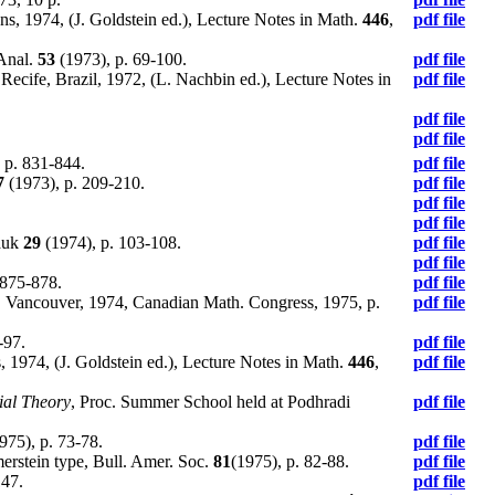
s, 1974, (J. Goldstein ed.), Lecture Notes in Math.
446
,
pdf file
 Anal.
53
(1973), p. 69-100.
pdf file
cife, Brazil, 1972, (L. Nachbin ed.), Lecture Notes in
pdf file
pdf file
pdf file
 p. 831-844.
pdf file
7
(1973), p. 209-210.
pdf file
pdf file
pdf file
Nauk
29
(1974), p. 103-108.
pdf file
pdf file
 875-878.
pdf file
2, Vancouver, 1974, Canadian Math. Congress, 1975, p.
pdf file
-97.
pdf file
 1974, (J. Goldstein ed.), Lecture Notes in Math.
446
,
pdf file
ial Theory
, Proc. Summer School held at Podhradi
pdf file
975), p. 73-78.
pdf file
erstein type, Bull. Amer. Soc.
81
(1975), p. 82-88.
pdf file
147.
pdf file