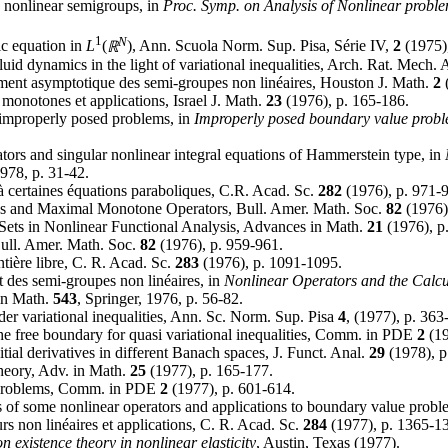
 nonlinear semigroups, in
Proc. Symp. on Analysis of Nonlinear proble
1
N
ic equation in
L
(
ℝ
), Ann. Scuola Norm. Sup. Pisa, Série IV,
2
(1975),
d dynamics in the light of variational inequalities, Arch. Rat. Mech. 
ement asymptotique des semi-groupes non linéaires, Houston J. Math.
2
(
onotones et applications, Israel J. Math.
23
(1976), p. 165-186.
 improperly posed problems, in
Improperly posed boundary value prob
ors and singular nonlinear integral equations of Hammerstein type, in
978, p. 31-42.
 à certaines équations paraboliques, C.R. Acad. Sc.
282
(1976), p. 971-
ns and Maximal Monotone Operators, Bull. Amer. Math. Soc.
82
(1976)
 Sets in Nonlinear Functional Analysis, Advances in Math.
21
(1976), p
ull. Amer. Math. Soc.
82
(1976), p. 959-961.
tière libre, C. R. Acad. Sc.
283
(1976), p. 1091-1095.
 des semi-groupes non linéaires, in
Nonlinear Operators and the Calcul
in Math.
543
, Springer, 1976, p. 56-82.
r variational inequalities, Ann. Sc. Norm. Sup. Pisa
4
, (1977), p. 363
e free boundary for quasi variational inequalities, Comm. in PDE
2
(19
tial derivatives in different Banach spaces, J. Funct. Anal.
29
(1978), p
heory, Adv. in Math.
25
(1977), p. 165-177.
ic problems, Comm. in PDE
2
(1977), p. 601-614.
es of some nonlinear operators and applications to boundary value prob
s non linéaires et applications, C. R. Acad. Sc.
284
(1977), p. 1365-1
 existence theory in nonlinear elasticity
, Austin, Texas (1977).