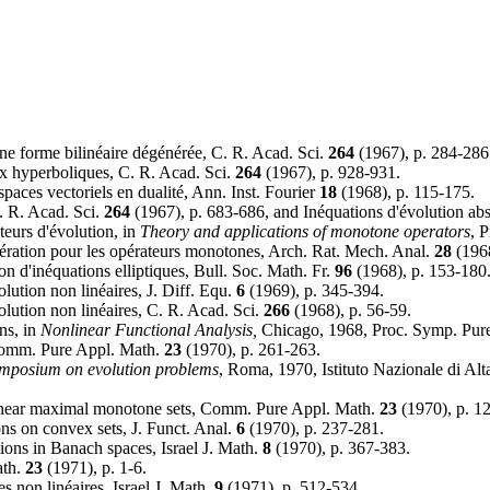
ne forme bilinéaire dégénérée, C. R. Acad. Sci.
264
(1967), p. 284-286
ux hyperboliques, C. R. Acad. Sci.
264
(1967), p. 928-931.
spaces vectoriels en dualité, Ann. Inst. Fourier
18
(1968), p. 115-175.
. R. Acad. Sci.
264
(1967), p. 683-686, and Inéquations d'évolution abs
teurs d'évolution, in
Theory and applications of monotone operators
, 
ération pour les opérateurs monotones, Arch. Rat. Mech. Anal.
28
(1968
on d'inéquations elliptiques, Bull. Soc. Math. Fr.
96
(1968), p. 153-180
lution non linéaires, J. Diff. Equ.
6
(1969), p. 345-394.
lution non linéaires, C. R. Acad. Sci.
266
(1968), p. 56-59.
ns, in
Nonlinear Functional Analysis,
Chicago, 1968, Proc. Symp. Pur
 Comm. Pure Appl. Math.
23
(1970), p. 261-263.
mposium on evolution problems
, Roma, 1970, Istituto Nazionale di A
nlinear maximal monotone sets, Comm. Pure Appl. Math.
23
(1970), p. 1
ns on convex sets, J. Funct. Anal.
6
(1970), p. 237-281.
tions in Banach spaces, Israel J. Math.
8
(1970), p. 367-383.
ath.
23
(1971), p. 1-6.
es non linéaires, Israel J. Math.
9
(1971), p. 512-534.