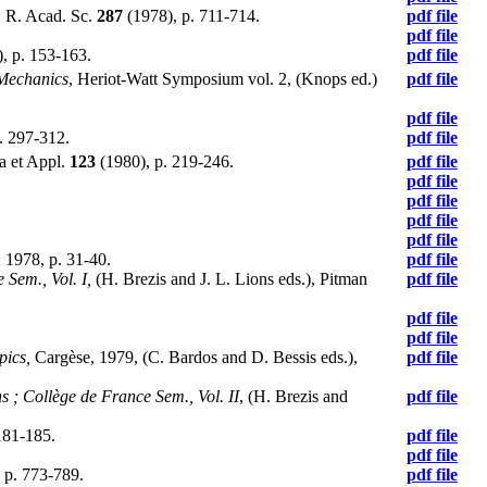
. R. Acad. Sc.
287
(1978), p. 711-714.
pdf file
pdf file
, p. 153-163.
pdf file
 Mechanics
, Heriot-Watt Symposium vol. 2, (Knops ed.)
pdf file
pdf file
. 297-312.
pdf file
ra et Appl.
123
(1980), p. 219-246.
pdf file
pdf file
pdf file
pdf file
pdf file
,
1978, p. 31-40.
pdf file
 Sem., Vol. I,
(H. Brezis and J. L. Lions eds.), Pitman
pdf file
pdf file
pdf file
pics,
Cargèse, 1979, (C. Bardos and D. Bessis eds.),
pdf file
s ; Collège de France Sem., Vol. II
, (H. Brezis and
pdf file
181-185.
pdf file
pdf file
 p. 773-789.
pdf file