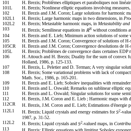
101
H. Brezis; Problèmes elliptiques et paraboliques non linéa
101L
H. Brezis; Nonlinear elliptic equations involving measures,
102
H. Brezis and J.M. Coron; Large solutions for harmonic 
102L1
H. Brezis; Large harmonic maps in two dimensions, in
Pro
102L2
H. Brezis; Metastable harmonic maps, in
Metastability and
103
N
H. Brezis; Semilinear equations in
ℝ
without conditions a
104
H. Brezis and E. Lieb; Minimum action solutions of some 
105
H. Brezis and J.M. Coron; Convergence of solutions of H-
105CR
H. Brezis and J.M. Coron; Convergence desolutions de H-s
105L
H. Brezis; Problèmes de convergence dans certaines EDP no
106
H. Attouch and H. Brezis; Duality for the sum of convex f
Holland, 1986, p. 125-133.
107
H. Brezis, L. Peletier and D. Terman; A very singular solu
108
H. Brezis; Some variational problems with lack of compac
Math. Soc., 1986, p. 165-201.
109
H. Brezis and E. Lieb; Sobolev inequalities with remainder
110
H. Brezis and L. Oswald; Remarks on sublinear elliptic eq
111
H. Brezis and L. Oswald; Singular solutions for some semil
112
H. Brezis, J.M. Coron and E. Lieb ; Harmonic maps with 
112CR
H. Brezis, J.M. Coron and E. Lieb; Estimations d'énergie p
112L1
2
H. Brezis; Liquid crystals and energy estimates for
S
-valu
1987, p. 31-52.
112L2
2
H. Brezis; Liquid crystals and
S
-valued maps, in
Contribut
113
H. Brezis; Elliptic equations with limiting Sobolev expone