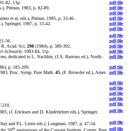
81-82, 13p.
pdf file
s.), Pitman, 1983, p. 82-89.
pdf file
pdf file
rino et al. eds.), Pitman, 1985, p. 33-46. .
pdf file
), Springer, 1987, p. 33-42.
pdf file
pdf file
pdf file
21-56.
pdf file
. R. Acad. Sci.
298
(1984), p. 389-392.
pdf file
er-Schwartz
, 1983-84, 11p.
pdf file
ions
, dedicated to L. Nachbin, (J.A. Barroso ed.), North-
pdf file
86), p. 185-209.
pdf file
1983, Proc. Symp. Pure Math.
45
, (F. Browder ed.), Amer.
pdf file
pdf file
pdf file
pdf file
pdf file
pdf file
7-210.
pdf file
985, (J. Ericksen and D. Kinderlehrer eds.), Springer,
pdf file
. Diaz and P.L. Lions eds.), Longman, 1987, p. 47-54.
th
pdf file
 the 50
anniversary of the Courant Institute, Comm. Pure