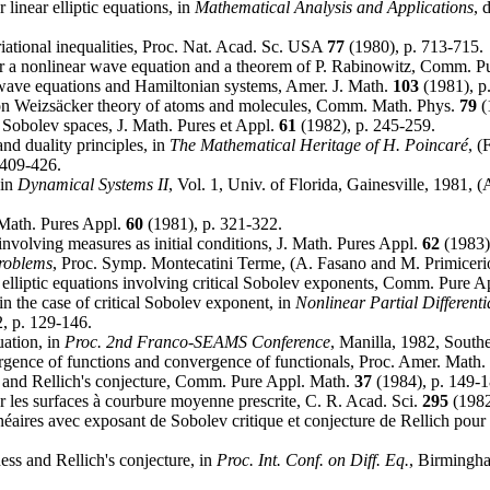
 linear elliptic equations, in
Mathematical Analysis and Applications
, 
iational inequalities, Proc. Nat. Acad. Sc. USA
77
(1980), p. 713-715.
for a nonlinear wave equation and a theorem of P. Rabinowitz, Comm. 
 wave equations and Hamiltonian systems, Amer. J. Math.
103
(1981), p
on Weizsäcker theory of atoms and molecules, Comm. Math. Phys.
79
(
 Sobolev spaces, J. Math. Pures et Appl.
61
(1982), p. 245-259.
and duality principles, in
The Mathematical Heritage of H. Poincaré
, (
 409-426.
 in
Dynamical Systems II
, Vol. 1, Univ. of Florida, Gainesville, 1981, 
. Math. Pures Appl.
60
(1981), p. 321-322.
nvolving measures as initial conditions, J. Math. Pures Appl.
62
(1983),
roblems
, Proc. Symp. Montecatini Terme, (A. Fasano and M. Primicerio
r elliptic equations involving critical Sobolev exponents, Comm. Pure 
 in the case of critical Sobolev exponent, in
Nonlinear Partial Different
2, p. 129-146.
uation, in
Proc. 2nd Franco-SEAMS Conference
, Manilla, 1982, South
rgence of functions and convergence of functionals, Proc. Amer. Math.
s and Rellich's conjecture, Comm. Pure Appl. Math.
37
(1984), p. 149-1
r les surfaces à courbure moyenne prescrite, C. R. Acad. Sci.
295
(1982
linéaires avec exposant de Sobolev critique et conjecture de Rellich pour
ess and Rellich's conjecture, in
Proc. Int. Conf. on Diff. Eq.
, Birmingha