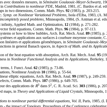
ires avec données mesures, in
Séminaire Goulaouic-Meyer-Schwartz
, 19
 in
Contributions to nonlinear PDE
, Madrid, 1981, (C. Bardos et al. ed
maps in two dimensions, Comm. Math. Phys.
92
(1983), p. 203-215.
c. Symp. on Nonlinear Variational Problems,
Isola d'Elba, 1983, (A. Ma
 incompletely posed problems,
Minneapolis, 1984, (S. Antman et al. eds.
t infinity, Applied Math. and Optimization,
12
(1984), p. 271-282.
vector field equations, Comm. Math. Phys.
96
(1984), p. 97-113.
systems or how to blow bubbles, Arch. Rat. Mech. Anal.
89
(1985), p. 
ystèmes et applications aux surfaces à courbure moyenne constante, C
n linéaires et applications géométriques, in
Séminaire Goulaouic-Mey
unctions in general Banach spaces, in
Aspects of Math. and its Applicat
tion of the heat equation with absorption, Arch. Rat. Mech. Anal.
95
(19
tness in
Nonlinear Functional Analysis and its Applications,
Berkeley, 
 terms, J. Funct. Anal.
62
(1985), p. 73-86.
uations, Nonlinear Analysis
10
(1986), p. 55-64.
inear elliptic equations, Arch. Rat. Mech. Anal.
99
(1987), p. 249-259.
defects, Comm. Math. Phys.
107
(1986), p. 649-705.
3
2
our des applications de
ℝ
dans
S
, C. R. Acad. Sci.
303
(1986), p. 20
ed maps, in
Theory and Applications of Liquid Crystals
, Minneapolis, 1
ions to nonlinear partial differential equations, Vol. II
, Paris, 1985, (I
nts - the impact of Topology, Proceedings of the Conference celebrating