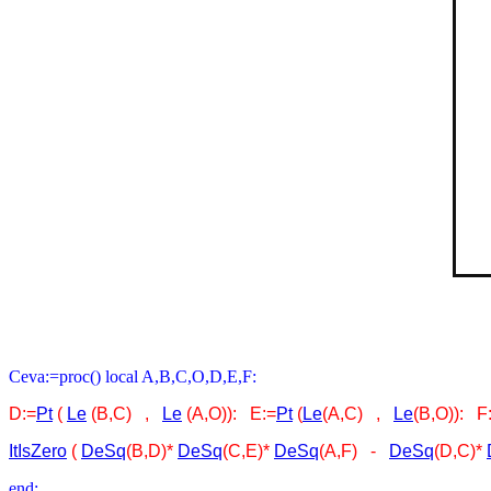
Ceva:=proc() local A,B,C,O,D,E,F:
D:=
Pt
(
Le
(B,C) ,
Le
(A,O)): E:=
Pt
(
Le
(A,C) ,
Le
(B,O)): F
ItIsZero
(
DeSq
(B,D)*
DeSq
(C,E)*
DeSq
(A,F) -
DeSq
(D,C)*
end: