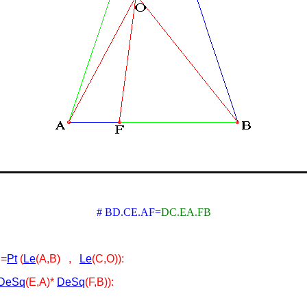
# BD.CE.AF=
DC.EA.FB
:=
Pt
(
Le
(A,B) ,
Le
(C,O)):
DeSq
(E,A)*
DeSq
(F,B)):